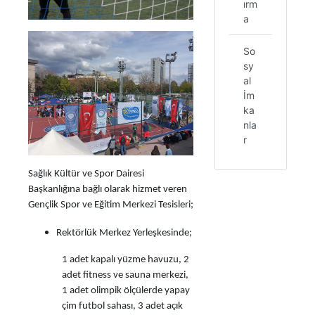
ırm
a
So
sy
al
İm
ka
nla
r
Sağlık Kültür ve Spor Dairesi
Başkanlığına bağlı olarak hizmet veren
Gençlik Spor ve Eğitim Merkezi Tesisleri;
Rektörlük Merkez Yerleşkesinde;
1 adet kapalı yüzme havuzu, 2
adet fitness ve sauna merkezi,
1 adet olimpik ölçülerde yapay
çim futbol sahası, 3 adet açık