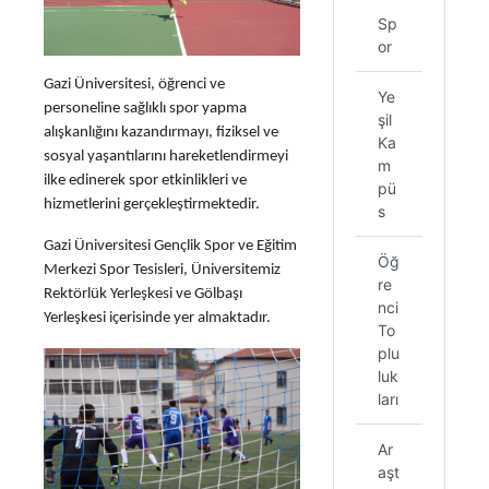
Sp
or
Gazi Üniversitesi, öğrenci ve
Ye
personeline sağlıklı spor yapma
şil
alışkanlığını kazandırmayı, fiziksel ve
Ka
sosyal yaşantılarını hareketlendirmeyi
m
ilke edinerek spor etkinlikleri ve
pü
hizmetlerini gerçekleştirmektedir.
s
Gazi Üniversitesi Gençlik Spor ve Eğitim
Öğ
Merkezi Spor Tesisleri, Üniversitemiz
re
Rektörlük Yerleşkesi ve Gölbaşı
nci
Yerleşkesi içerisinde yer almaktadır.
To
plu
luk
ları
Ar
aşt