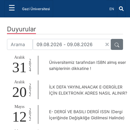
☰
Dil Seçiniz 
Gazi Üniversitesi
EN
Duyurular
×
Aralık
2024
31
Üniversitemiz tarafından ISBN almış eser
sahiplerinin dikkatine !
Aralık
2022
20
İLK DEFA YAYINLANACAK E-DERGİLER
İÇİN ELEKTRONİK ADRES NASIL ALINIR?
Mayıs
2022
12
E- DERGİ VE BASILI DERGİ ISSN (Dergi
İçeriğinde Değişikliğe Gidilmesi Halinde)